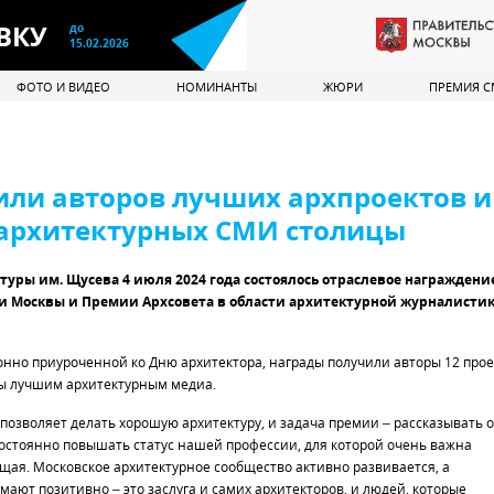
ВКУ
до
15.02.2026
ФОТО И ВИДЕО
НОМИНАНТЫ
ЖЮРИ
ПРЕМИЯ 
или авторов лучших архпроектов и
 архитектурных СМИ столицы
туры им. Щусева 4 июля 2024 года состоялось отраслевое награждени
 Москвы и Премии Архсовета в области архитектурной журналисти
онно приуроченной ко Дню архитектора, награды получили авторы 12 прое
ы лучшим архитектурным медиа.
зволяет делать хорошую архитектуру, и задача премии – рассказывать 
постоянно повышать статус нашей профессии, для которой очень важна
щая. Московское архитектурное сообщество активно развивается, а
ают позитивно – это заслуга и самих архитекторов, и людей, которые