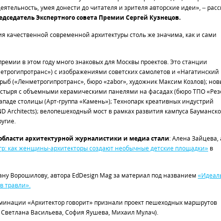
ятельность, умея донести до читателя и зрителя авторские идеи», – расс
едседатель Экспертного совета Премии Сергей Кузнецов.
ия качественной современной архитектуры столь же значима, как и сами
ремии в этом году много знаковых для Москвы проектов. Это станции
етрогипротранс») с изображениями советских самолетов и «Нагатинский
рыб («Ленметрогипротранс», бюро «zabor», художник Максим Козлов); но
стыря с объемными керамическими панелями на фасадах (бюро ТПО «Резе
ападе столицы (Арт-группа «Камень»); Технопарк креативных индустрий
D Architects); велопешеходный мост в рамках развития кампуса Бауманско
угие.
области архитектурной журналистики и медиа стали
: Алена Зайцева,
игр: как женщины-архитекторы создают необычные детские площадки»
в
ану Ворошилову, автора EdDesign Mag за материал под названием
«Идеал
в травли».
оминации «Архитектор говорит» признали проект пешеходных маршрутов
 Светлана Васильева, София Яушева, Михаил Мулач).