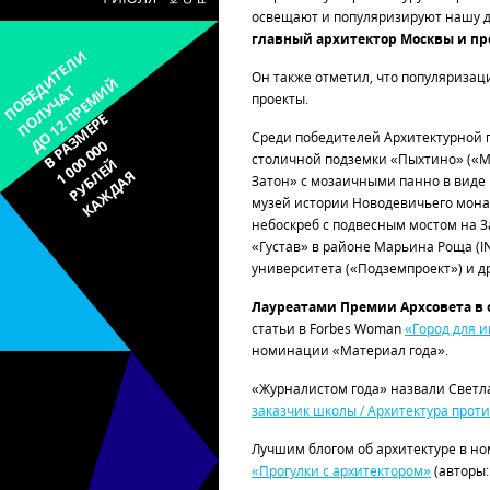
освещают и популяризируют нашу де
главный архитектор Москвы и пр
ПОБЕДИТЕЛИ
Он также отметил, что популяризац
ДО 12 ПРЕМИЙ
ПОЛУЧАТ
проекты.
В РАЗМЕРЕ
Среди победителей Архитектурной п
1 000 000
столичной подземки «Пыхтино» («М
РУБЛЕЙ
КАЖДАЯ
Затон» с мозаичными панно в виде 
музей истории Новодевичьего мона
небоскреб с подвесным мостом на З
«Густав» в районе Марьина Роща (IN
университета («Подземпроект») и др
Лауреатами Премии Архсовета в 
статьи в Forbes Woman
«Город для 
номинации «Материал года».
«Журналистом года» назвали Светл
заказчик школы / Архитектура проти
Лучшим блогом об архитектуре в н
«Прогулки с архитектором»
(авторы: